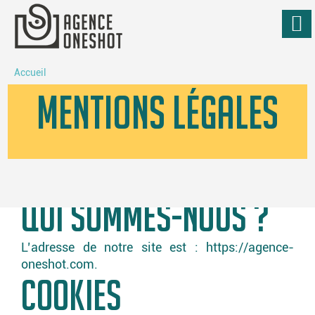
Aller
au
Accueil
contenu
MENTIONS LÉGALES
QUI SOMMES-NOUS ?
L’adresse de notre site est : https://agence-
oneshot.com.
COOKIES